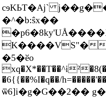
cɘKЬT�Aj` j��g��5��ڎ�(�j��
�^�b:ŝx��
�p6�8ky'UÅ����X
K����VS"�R(�w�⎤���Fɪ
�5�ӗo
xq�X*��T��^i²�8(�
�6{{��%I�q��/h=�����'