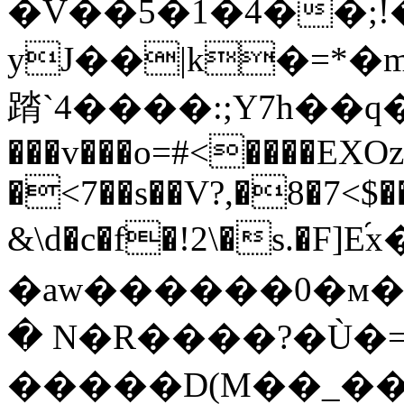
�V��5�1�4��;
yJ��|k�=*�
䠌`4����:;Y7h��q�
���v���o=#<����EX
�<7��s��V?,�8�7<$
&\d�c�f�!2\�s.�F
�aw������0�м�
� N�R����?�Ù�
�����D(M��_��m