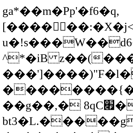
ga*��m�Pp'�f6�q,
[������:�X�j
u�!s���W��d
^*�iB z��(��
���']�
���)"F�l
��������{�n
��g��,� 8qC׏��(�c����.
bt3�L.�����gh!)