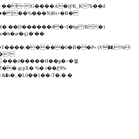
H� ��D������4�<[�bp !R�}
o�h�ar�q}�'��
����:�����0�Ѝ��P« (V��;\%/
�.���d�����H��g�<�뀧
� gcpX� %� r��Ƹ9%
ַ��]���[��LC��ֿ��u<� ����#��E ik�2���β�#�@w�6 �� !��~EWe�_�MC;�N�غ9<&�s�_�L0��}��-T�,� �