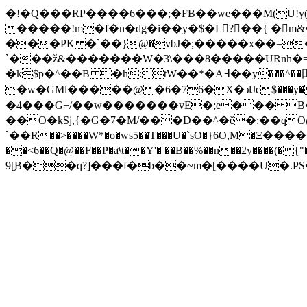
�!�Q���RP����6���;�FB��we���M(U!y(
�����!m�f�n�dg�i��y�$�L?��{ �
���PK �`��}@�vbJ�;�����x��=�[z
`���ž&�������W�3\���8�����URnh�
�k$p�^��B �h:tW��*�A߃��y���^��田o�?
�w�GMl�����@�6�76�X�϶lJc$���y�0�R���s�t�
�4���G+/��w�������vE�;e��� B�|
��O�kSj,{�G�7�M/���D��^�ĕ�:��qO
`��R��>����W*�o�ws5��T���U�`sO�}6O,M�Ξ���
��<6��Q�@��F��P�aͩ\t��Y'� ��B��%��n��2y����(�{"��%�{�p���
9[֚B��q?]���f�b��~m�[����U�.PS��