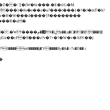
Z��/ Ţ�(W�6c���.�E�t1G�M
���1�#o�e��z�u?���(���}�?�J�mӲ�b?
�4����'[ߔ��������
���R�u�
��;u�C�9�$���럨
��cF�Ѕ̏���z?v�7+�?�W�v�A8V��j
���m9�����j�'V����By�&�>7x�D�� c
�