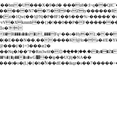
��bm�U���X�9�ɗ� ���ɞ8�:I>q��QIC`�
m&�����N7��?5�I#�vZty������R
i�1Qw(��!@ǋ�P�8F1��S���%>�����`�w�H�W��
=vV�Xkmmb��{)�!��0��P�F������
n�}_���Fq^��o�Hy�{;���� �W'����׊�م¢�L͇n
�E���N��,������K@lo�a�4!E�Yk|Gn
@���(/�}=3���ӕ2�
���Nq�J��"P�Rm3w6f�۞���̪�]��.�i�y��Ż�*0�
n�wG׺��ip��UQǉ�NA��
�t�o�(L|�{�b�֠N��dE��ikqz�s��7�����>