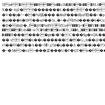
5f m�1 ��9��n��x1h�[�D��d���RL
X��~h@�"f�������L��� ���9 ��W
�V��j�^<��%I搞��� �&uP���尙oF勆��<�p
�pI���6�D��ж#��3z_�+�xbNd���|�b�GȥD
�D�d6@�_Ґ�@0�%r8VZGrs'���Q+���Y��<����+~t
��5���Udx��~w7C�St���w0�39_S��6_]���H��7��4 l
�r���Η������\�ԗ�/�°�:C���$g�vQK�
�� x ��x��ɤ��������G;,;h��@�� 
v'i�����A��=塖>χ?]4�q���A ���)���
�~�3&3�o}=���桬���U�F�QT�n��