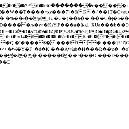
0��;�F���č9*�'��k6ռ��������e�� ���k
��Τ����=xy���7}�9( K�{��1T�O>au���
�-�%��/��je_1U�C�{��h�� ���C�|�o�
����͋�ԉ�y>�KsYiP���a�ű-g1_XUa���b��Ͻ
�1of���A#G�9�n�ZǷ��QOQ�%>F)��b�i��p�G�L);C�
�+��!rx14�#�����J��t�fs)+����e�E.��F��<����7
��Q �ˤ����$� ���l9 � ���}?"Z|
��Y�F_�d�K!���Aub�И���R��ϫ�+�o?��O
��/�� �����0��?���O ���D���TP�⤳��
��D