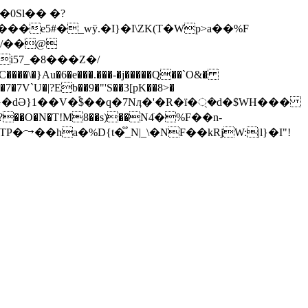
�0Sl�� �?
e5#�_wÿ.�I}�I\ZK(T�Wp>a��%F
�/��@
i57_�8���Z�/
���\�}Au�6�e���.���-�j�����Q��`O&�
�7V`U�|?Eb��9�"'S��3[pK��8>�
G�dӘ}1��V�֕$��q�7Nӆ�'�R�ї�্�d�$WH���
�N�T!M8��s)��N4ֺ�%F��n-
ha�%D{t�֟_N|_\�NF��kRjW:|l}�I"!