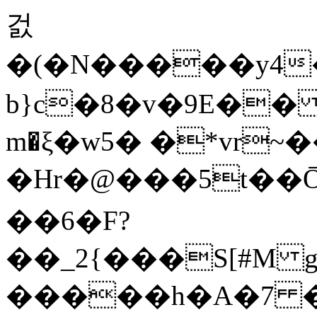
걼
�(�N�����y4
b}c�8�v�9E�� 
m�ξ�w5� �*vr~�
�Hr�@���5t��Ō� eHh�h�#
��6�F?
��_2{���S[#M gh~�[ݏ)
�����h�A�7 �