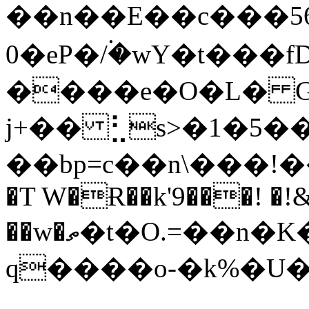
��n��E��c���56
�0eP�/۬�wY�t���fD-
����e�O�L� G�
j+�� ⣃s>�1�5
��bp=c��n\���!��
�T W�Ɍ��k'9���! �!&
��w�ތ�t�O.=��n�K���"�������s���
q����o-�k%�U