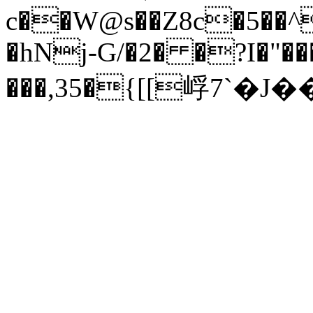
c��W@s��Z8c�5��^
�hNj-G/�2� �?I�"��
���,35�{[[㟊7