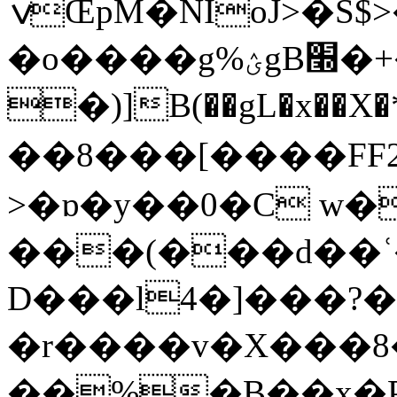
ݍŒpM�NIoJ>�S$>�B���Vww�
�o����g%ؽgB׭�+����
�)]B(��gL�x��X�*
��8���[����F
>�ɒ�y��0�C w�
���(���d��ʿ
D���l4�]���?
�r����v�X���8
��%�B��x�P