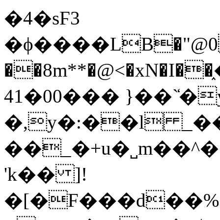
�4�sϜ3
�ϕ����LB�"@0L���
��8m**�@<�xN�I�
41�00��� }��`̒�y
�,y�:��l _
��_�+u�˽m��^
'k�� ]!
�[�F���d��%