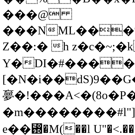
���@
���NML���%
Z��:� h z�c�~;�
Y�DI�#����
[�N�i��dS)9��G��0��(�H���ڸ�$I4��>R�B�q�2���G�3�d�
夣�!���A<�(8o�
�m��������#l
e ��₝�M(��l U"�<.��