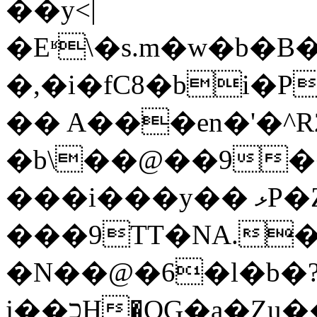
��y<|
�Eʶ\�s.m�w�b�
�,�i�fC8�bi�P
�� A���en�'�^R
�b\��@��9��N�����{�
���i���y�� ޅP�Ȥԯ���|
���9TT�NA.�
�N��@�6�l�b�
j��כӇ�OG�a�Ȥu���= N��(�[�­Z���|