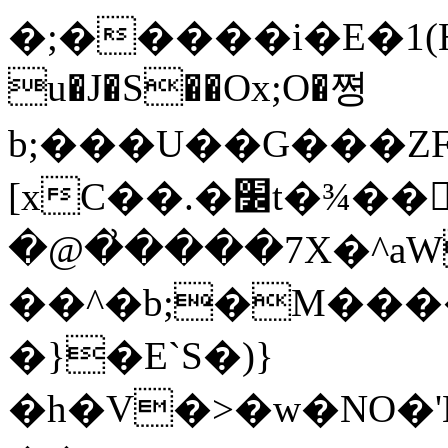
�;�����i�E�1(Ha
u�J�S��Ox;O�쪙
b;���U��G���ZFX���Զ�ل��_���c�
[xC��.�׼t�¾��򜃺�N�՜��}
�@�͗����7X�^aW
��^�b;�M����
�}�E`S�)}
�h�V�>�w�NO�