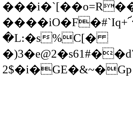
���i�`[��o=R
����iO�F�#`Iq
�L:�s%C[�
�)3�e@2�s61#�
2$�i�GE�&~�Gp