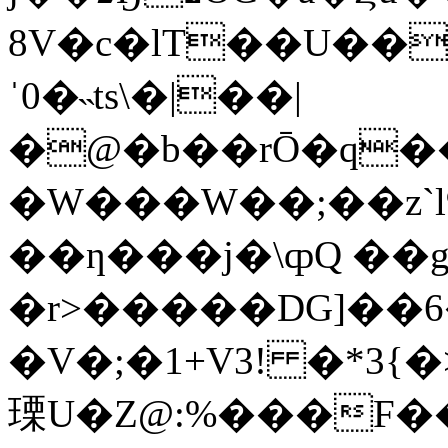
8V�c�lT��U��
ˈ0�˵ts\�|��|
�@�b��rŌ�q�
�W���W��;��z`l9E�6
��ƞ���j�\ȹQ ��g
�r>�����DG]��
�V�;�1+V3! �*3{
瑮U�Z@:%���F