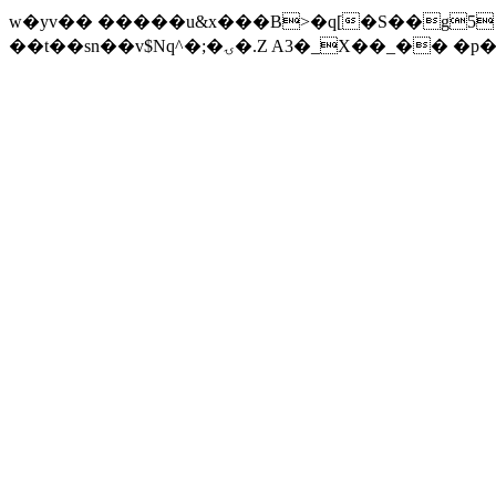
w�yv�� �����u&x���B>�q[�S��g5
��t��sn��v$Nq^�;�ۍ�.Z A3�_X��_�� �