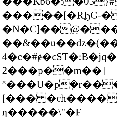
���Kb6�;�05}
�����[�RϦG-�
�N�C]��@��
��&��u��dz�(�
4�c�#ɇ�cST�:B�
2���p��m��]
˟���U�p݂�r��
[��� �ch����\x
ƞ�����\"�F