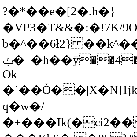
?�*��e�[2�.h�}
�VP3�T&&�:�!7K
b�^��6ł2} ��k^�
ݑ�_�h��ӯ��4�4�֑G*��P)��pdAD��lZ�E
Ok
�`��Ȱ��|X�N]1
q�w�/
�+���Ik(�ci2�