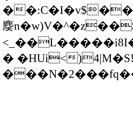
��:C�I�v$��Z��܃����<���u{��}2M�E�&�L^�b�
䴠n�w)V�^�z��
<_��L�����i8I�
� �HUi<)4|M�S