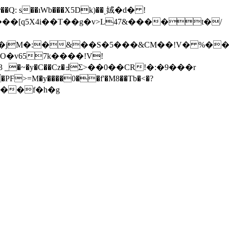
�[q5X4i��T��g�v>L47&����t�/
O�v657k����!V!
~�y�C��Cz�߃Ʃ>��0��CR!�:�9���r
�,jF��'4����'3 _�
�PF
>=M�y����0��f'�M8��Tb�<�?
[���f�h�g