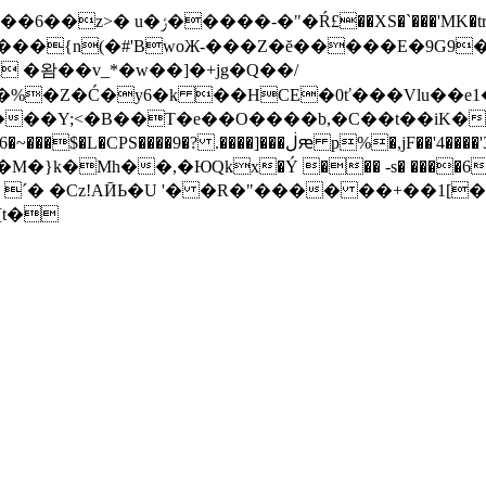
Q: s��ıWb���X5Dk)��ͺ娀�d� !
�{n(�#'BwoЖ-���Z�ĕ�����E�9G9��
4!���Y;<�B��T�e��O����b,�C��t��iK�
�c�Ĕ�b��J�ç>*�>���[8ҍ�]l"V�6gȾ�/G�67l6�~���$�L�CPS����9�? .����]���ڶԙ p%
M�}k�Mh��,�ЮQkx�Ý ��� -s� ����6
&c�5;K% ˊ� �Cz!AӢЬ�U '� �R�"���� ��+��1
t�