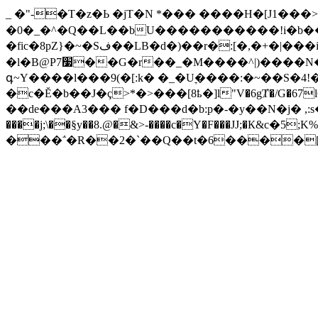
_ �"-�T�z�Ь �jT�N *��� ����H�[J1���>��6��z>� u�ݬ�����-�"�Ŕ£��XS�`���'MK�tr��
�0�_�^�Q��L��bU�����������!i�b���
�fic�8pZ}�~�Sف��LB�d�)��r�:[�,�+�|���i �왐��v_*�w��]�+jg�Q��/
�l�B@P7׷��G�r��_�M����^|)����N�%�Z�Ć�y6�k ��HCE�0ť���Vlu��e1�jM�:�&��S�5���&CM��!V� %�����1&�Uo�O?aC{i�(<vb&C����@7x��j���W[���xr�)C3U�{c5-
գ~Y����l���9(�[:k� �_�Uׇ����:�~��S�
��de���A3��� f�D���d�b:p�-�y��N�j� ,:s�
����j;\��§y��8.@�&>-����c�Y�F���JJ;�К
���΅�R��2�`��Q��t�6����[