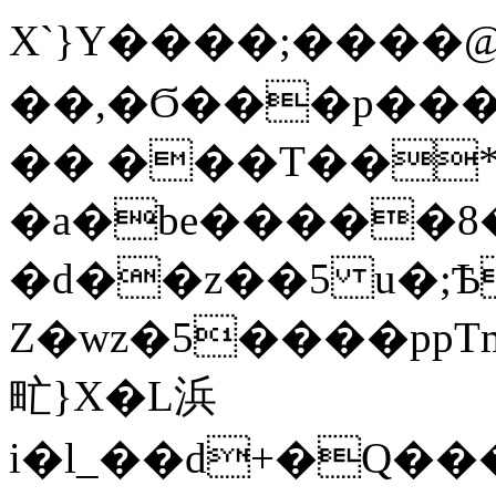
X`}Y����;����@
��,�Ϭ���p���P+�ۮ�#^wd{�,Z��
�� ���T��*
�a�be�����8�(��,
�d��z��5 u�;Ѣ�e�Rd/Zڼ
Z�wz�5����ppTm
甿}X�L浜
i�l_��d+�Q�