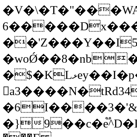
�V�\�T�"���W
6�����Dx���ߎ���b�4��X2�
��'Z���Y��I5
�woǾ��8�nb�
�$�KLޅey��I�p���h8.f����б�s�.B�9'o
𵼖a3����N�tRd34
�6I����3�'&
�}9��c�e֟^D�L�,�ܗ�\����a�Ü��(��0cş~�:4��.��'E���