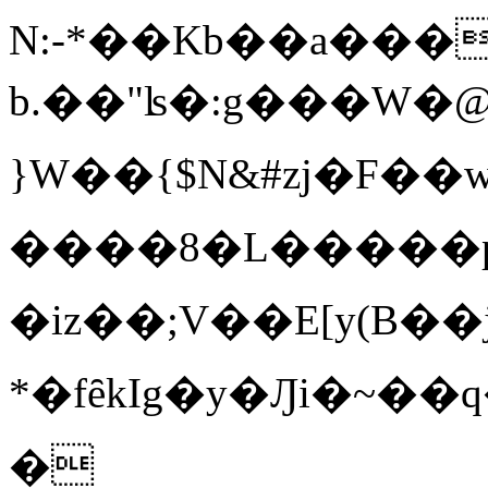
N:-*��Kb��a��
b.��"ʪ�:g���W�@
}W��{$N&#zj�F�
����8�L�����p^�
�iz��;V��E[y(B�
*�fȇkI g�y�Ԓi�~��q�հb��Rd,3�O��COl��v�
�