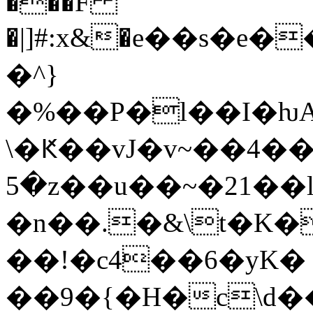
���F
�|]#:x&�е��s�e�
�^}
�%��P�l��I�ƕA
\�Ԟ��vJ�v~��4
5�z��u��~�21��
�n��.�&\t�K�
��!�­c4��6�yK�
��9�{�H�c\d