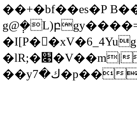
��+�bf��es�P B�
g@݄�L)բgy����=
�I[P��ِxV�6_4Yu
�lR;�׉�V��m|
��yك�7�p��