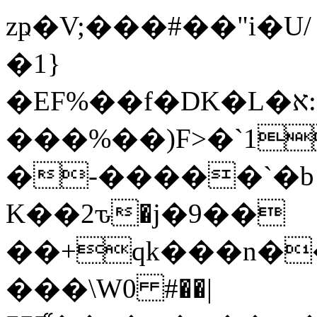
zҏ�V;���#��"i�U
�1}
�EF%��f�DK�L�א:L�#RP��0�����B{���Co}
���%��)F>�`1
�-�����`�b
K��2ԏ�j�9��
��+qk���n��BY�Xp�ܡ��J*��w��"��B��0
���\W0 #��|