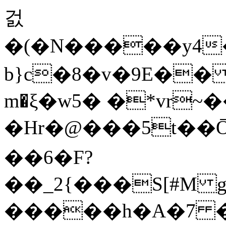
걼
�(�N�����y4
b}c�8�v�9E�� 
m�ξ�w5� �*vr~�
�Hr�@���5t��Ō� eHh�h�#
��6�F?
��_2{���S[#M gh~�[ݏ)
�����h�A�7 �