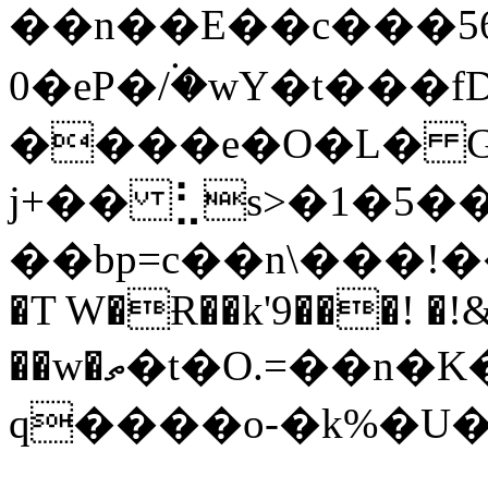
��n��E��c���56
�0eP�/۬�wY�t���fD-
����e�O�L� G�
j+�� ⣃s>�1�5
��bp=c��n\���!��
�T W�Ɍ��k'9���! �!&
��w�ތ�t�O.=��n�K���"�������s���
q����o-�k%�U