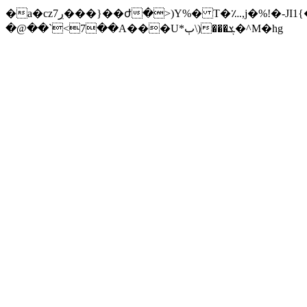
�a�cz7ڔ���}��ժ�>)Y%� T�؊,j�%!�-JI1{�be,��C��,;��W�]�y������K?^L8s���t�Կ!
\)���ܮ�^M�hg
�@��`<7��A���U*ٻ