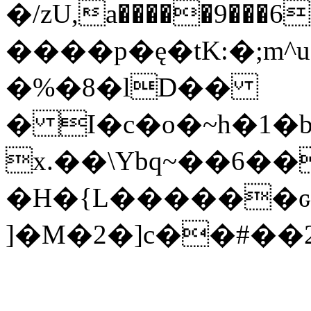
�/zU,a�����9���6
����p�ę�tK:�;m
�%�8�lD��
� I�c�o�~h�1�b
x.��\Ybq~��6�
�H�{L������ԍ�
]�M�2�]c��#��