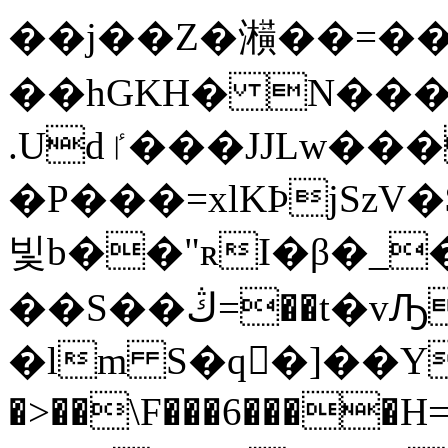
��j��Z�㶇��=��
��hGKH� N���K
.Udٵ���JJLw�
�P���=xlKÞjSzV�
빛b��"ʀI�β�_
��S��ڭ=��t�vԠ�[w/
�lm S�q�ُ]��Y�
�>��\F���6����H