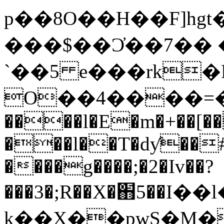
p��8O��H��F]hgt�
���$��Ɔ̓��7�� 
`��5 e���rk�
O��4����=���?�ߕ
����l�E�m�+��[�
���l��T�dƴ��#�
����g����;�2�Iv��?
���3�;R��X�֋5��
k��X��pwS�M���̫