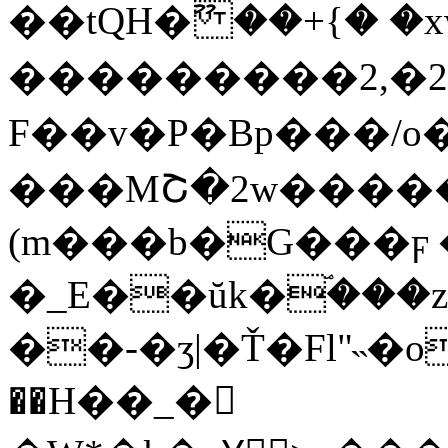
��tQH�ޫ ��+{� �
���������2,�
F��v�P�Bp���/o�
���MՇ�2w�����n
(m���b�G���ϝ
�_E��ŭk�ۘ���zr2��jNv
��-�ӡ|�Ť�Fl"˵�o
��H��_�