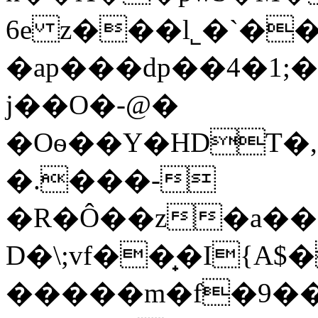
6e z���l˾�`�
�ap���dp��4�1;�
j��O�-@�
�Oѳ��Y�HDT�,
�.���-
�R�Ô��z�a�
D�\;vf��̟�I{A$
�����m�f�9��ګ虥PlA�,V6�7�