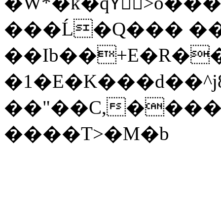
�W*�k�qY⃛>o��
���Ĺ�Q��� ��
��Ib��+E�R��
�1�E�K���d��^j8��\c_3
��"��C,���
����T>�M�b