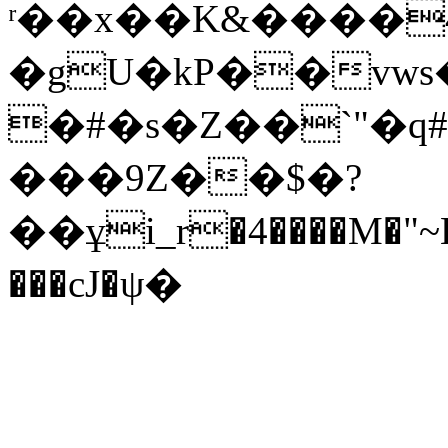
ʳ��x��K&����
�gU�kP��vws
�#�s�Z��`"�
���9Z
��$�?
��ұi_r�4����M�"~H
���cJ�ψ�