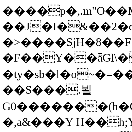
����p�,.m"O�
��J�I�&��2�
�>����SjH�8��F>�"]O�P
�F��Y��ǟGl\�
�ty�sb�l�o~�=���ہ�;�f�{�A&F�eϑg��W}#�@��S42]�c8:u8�Y�HJ�{v�󃗚�^YJq����o�bw�m�
��S���.뵐
G0�������(h�G
�,a&���Y H��h;