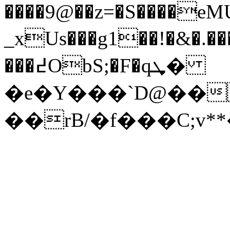
����9@��z=�S����eMU@
_xUs���g1��!�&�.��
���߄ObS;�F�qܜ�
�e�Y���`D@��