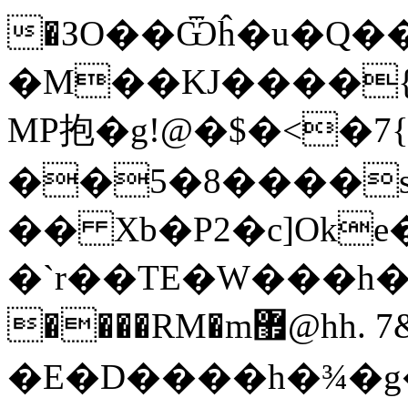
�ЗO��Ѿĥ�u�Q���ӗ
�M��KJ����{�U
MP抱�g!@�$�<�7
��5�8����
�� Xb�P2�c]Oke�HԊ�e4�(�
�`r��TE�W���h�Dۮ�Օ�c�]��O�z��X�,�cy�:>��}EZ9
����RM�m޿@hh. 7&t��2�@`b����I{�j8E/
�E�D����h�¾