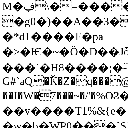
M�ڣ\�=�������U7�E������~�f���`D,��XZC�9�jn�2�6
�g0�)��A��3�
�*d1����F�pa
�>�Ѥ�~�Ȍ�D��Jȱ��ݑjq<>O�j
���`�H8����;�߳-
G#`aQ�Ǩ�Z�q���@
��I�W�7���~�/'�%O
��v����T1%&{e� q
�w�b�WP0���`