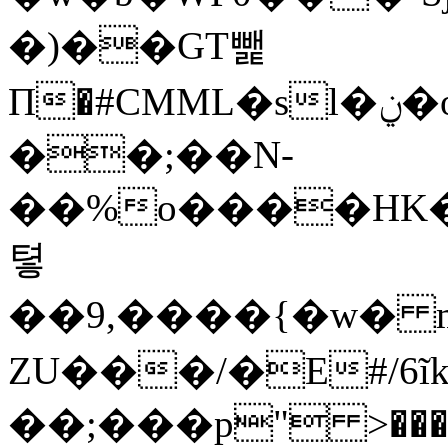
�)��GT뺉
П�#CMML�sl�ݧ�o��E3V��?
��;��N-
��%o����HK�
톃
��9,����{�w� 
ZU���/�E#/6ĩk
��;���p" >���