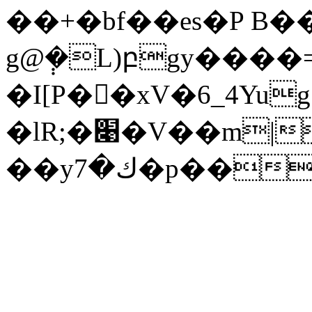
��+�bf��es�P B�
g@݄�L)բgy����=
�I[P��ِxV�6_4Yu
�lR;�׉�V��m|
��yك�7�p��