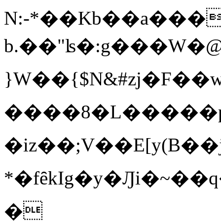
N:-*��Kb��a��
b.��"ʪ�:g���W�@
}W��{$N&#zj�F�
����8�L�����p^�
�iz��;V��E[y(B�
*�fȇkI g�y�Ԓi�~��q�հb��Rd,3�O��COl��v�
�