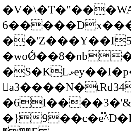
�V�\�T�"���W
6�����Dx���ߎ���b�4��X2�
��'Z���Y��I5
�woǾ��8�nb�
�$�KLޅey��I�p���h8.f����б�s�.B�9'o
𵼖a3����N�tRd34
�6I����3�'&
�}9��c�e֟^D�L�,�ܗ�\����a�Ü��(��0cş~�:4��.��'E���