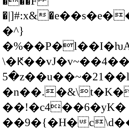
���F
�|]#:x&�е��s�e�
�^}
�%��P�l��I�ƕA
\�Ԟ��vJ�v~��4
5�z��u��~�21��
�n��.�&\t�K�
��!�­c4��6�yK�
��9�{�H�c\d