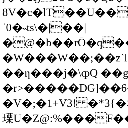
8V�c�lT��U��
ˈ0�˵ts\�|��|
�@�b��rŌ�q�
�W���W��;��z`l9E�6
��ƞ���j�\ȹQ ��g
�r>�����DG]��
�V�;�1+V3! �*3{
瑮U�Z@:%���F