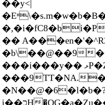
��y<|
�Eʶ\�s.m�w�b�
�,�i�fC8�bi�P
�� A���en�'�^R
�b\��@��9��N�����{�
���i���y�� ޅP�Ȥԯ���|
���9TT�NA.�
�N��@�6�l�b�
j��כӇ�OG�a�Ȥu���= N��(�[�­Z���|