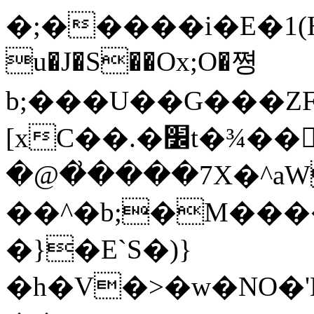
�;�����i�E�1(Ha
u�J�S��Ox;O�쪙
b;���U��G���ZFX���Զ�ل��_���c�
[xC��.�׼t�¾��򜃺�N�՜��}
�@�͗����7X�^aW
��^�b;�M����
�}�E`S�)}
�h�V�>�w�NO�