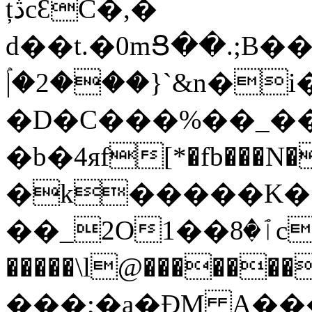
țڎcƐϹ�,�
d��t.�0mՑ��.;B
ۢ|�2���}`&n�i
�D�C���%��_�
�b�4яf[*�fb���N���
�k�����K�
��_2O
1��ٱ�8cK���˄6C��_���94j=+ �}
�����\l@�����
���;�a�ÐM A��