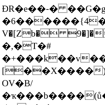
ÐR�e��-� ��G
�6������{4��
V�[Zb� 9�]����+�X�Z�(
�,�T�#
�+���k��v��
[��X����)
OV�B/
�ҡ���b����(ů�