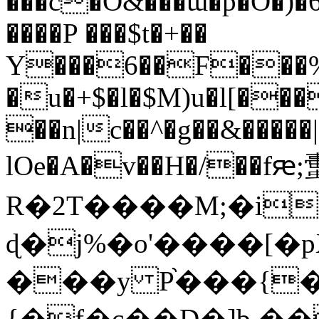
���c�O&���ɯ�p�O�)
����P ���$t�+��
Y���6��F���%
�u�+$�l�$M)u�l[���
��n|c��^�g��&�����|ʻ
lOe�A�v��H�/��fԙ;
R�2T����M;�i�ߗg6���j
ɖ�j%�o'����[�p
���y P֨���{�
{�f�c��D�]b,