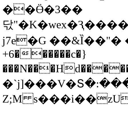
��Ӫ�3��
닧"�K�wex�Ԇ����0$��1ߓp��u��vݸ���IB��
j7e�G ��&Ȉ��"�
+6������c�}
���N���Hd����
�`j]���V�Տ�:���
Z;M s���i��zU