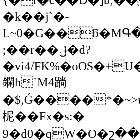
�k��j`�-
L~0�G��ƃ�MԳ��9��lAz��>�3
;��r��ݪ�d?
�vi4/FK%�oO$�+
䥜h`M4䠀
�$,Ǵ����*�~>
柅��Fx�s:�
9�d0�qW�O�շ��