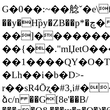
G�0��:~��艌ˇ�e\f
��y�Hp̏y�ZB��p*�ڇ���q��=ƴ����(����u}
��]�������
��{��."mЏetO�
��1����QY�O�T
�Lh��i�b�D>-
r��sR4Ōʐ�#3,i#
ձc/n ��G[8e'��B/