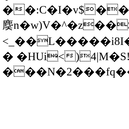
��:C�I�v$��Z��܃����<���u{��}2M�E�&�L^�b�
䴠n�w)V�^�z��
<_��L�����i8I�
� �HUi<)4|M�S