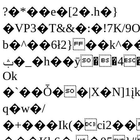
?�*��e�[2�.h�}
�VP3�T&&�:�!7K
b�^��6ł2} ��k^�
ݑ�_�h��ӯ��4�4�֑G*��P)��pdAD��lZ�E
Ok
�`��Ȱ��|X�N]1
q�w�/
�+���Ik(�ci2�