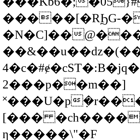
���Kb6�;�05}
�����[�RϦG-�
�N�C]��@��
��&��u��dz�(�
4�c�#ɇ�cST�:B�
2���p��m��]
˟���U�p݂�r��
[��� �ch����\x
ƞ�����\"�F