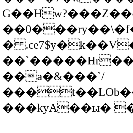
G��Hw?���Z��o
��0���ry��\�
� .ce7$y�k��V�
��`�����Hr��o�ɣ����]�
��a�&���`/
���t��LOb�
���kyA��ы� ��