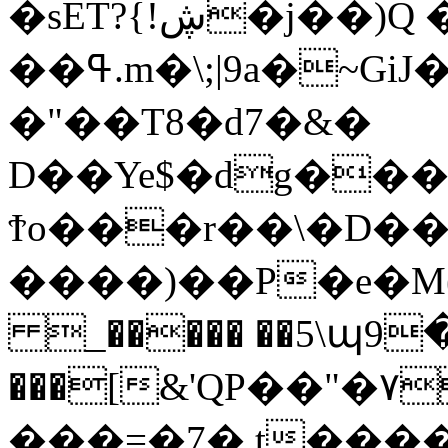
�sET?{!ڜ�j��)Q �
��ߟ.m�\;|9a�~GiJ�P���0�/
�
"��T8�d7�&�
D��Ye$�dg���
Ϯo���r��\�D�
����)��P�e�M(�
_����� ��5\պ9
���[&'QP��"�٧3�Pc %A�u-
���=�7�.t���