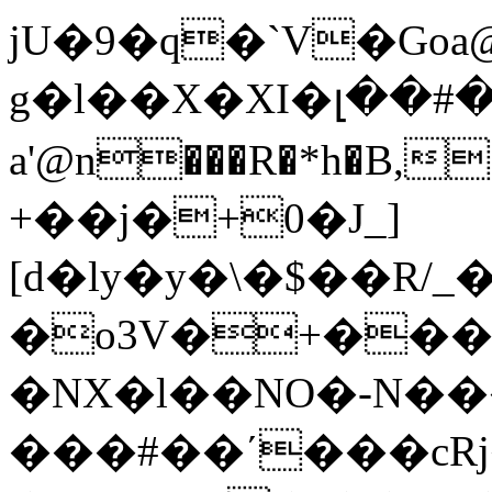
jU�9�q�`V�Go
g�l��X�XI�լ��#
a'@n���R�*h�B,
+��j�+0�J_]
[d�ly�y�\�$��R/
�o3V�+���
�NX�l��NO�-N���
���#��ʹ���cRj