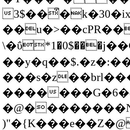
3$��͒�k�30�i
��u�>��cPR��
\�ΰ*1�0$���
��y�q��$.�z�:
���s�z��brl��
�������G�6�o
�@��������
)"�{K���e��Z�