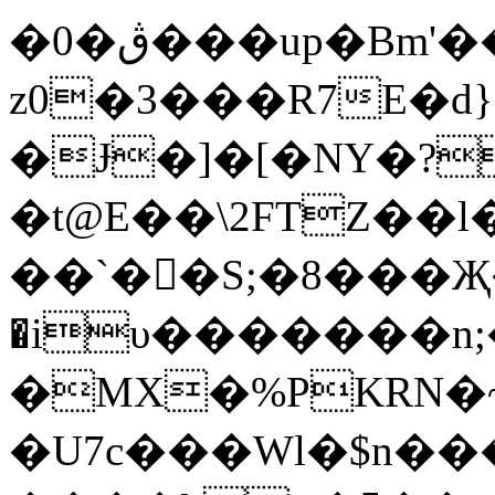
�0�ڨ���up�Bm'����,q��\����I���_�7+&�X��G1�� �]t�1C�'��QA@�˲nq�EK�I������="����I9��:`~Y4�N�1D�x`�� RG�8qP�������[��
z0�3���R7E�d
�Ɉ�]�[�NY�?
�t@E��\2FTZ��
��`��S;�8���Җ
�iυ�������n;
�MX�%PKRN
�U7c���Wl�$n�