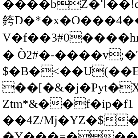
����bZ�ߣ��!q�r'�G=)�:�,�_��E�q��Pb�w*�i���9EF��%�
銙D�*�x�O���4
V�f��3#0����hm�d}6I���S�N�B_OL
� Ò2#�-����v;
$�B�<��U(��
��[�&�j�Pyt�
Ztm*&��f�ip�f1
��4Z/Mj�YZ�$
�Y���=���[