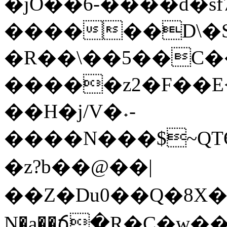
�jO��6-����d�sf7�؈T�
������D\�
�R��\��5��C�
�����z2�F��E
��H�j/V�˖-
����N���$~QTѲ
�z?b��@��|
��Z�Du0��Q�8X��̜�ڨ��c>����"_�VJ�vƵG����[�
N�a��ճ�R�C�w�