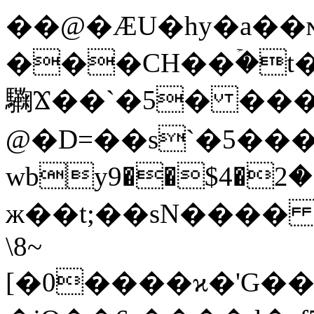
��@�ÆU�hy�a��ɴ
���CH��ۡ�t
驧Ϫ��`�5� ���
@�D=��s`�5���z
wbyݤ�2�4$��9�����
ж��t;��sN����
\8~
[�0����ϰ�'G��