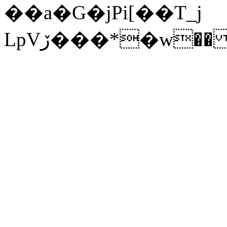
��a�G�jPi[��T_j
LpVڒ���*�w�� 