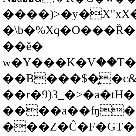
����)>�y�X"xX�
�\b�%Xq�O���Ȑ�=�k
��
ě�
w�Y���K�Vަ��T
��B���$�͍�c&
��r�9)3_�>�a�tH�
����a��ʩ�
���Z�Ĉ�F�GT