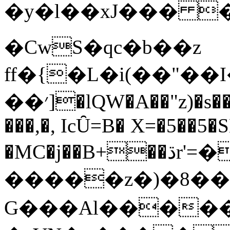
�y�l��xJ��� 
�CwS�qc�b��z
ff�{�L�i(��"��
��׳]�lQW�A��"z)�s��Uw�=�w��c��d��D
���,�, IcȖ=B� X=�5��5
�MC�j��B+��ڌr'=��
�����z�)�8��B
G���Al�����