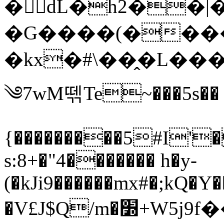
�dL�h2��
�G����(����
�kx�#\��̭�L������b
༄7wM떾Te~���5s�� 
{���������5#I'
s:8+�"4������� h�y-
(�kJi9������mx#�;kQ�Y
�V£J$Q/m�׽+W5j9f����՞5>ٵ���]�u�!