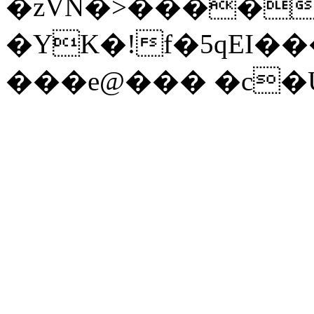
�zVN�>����
�YK�!f�5qEI
���e@��� �c�