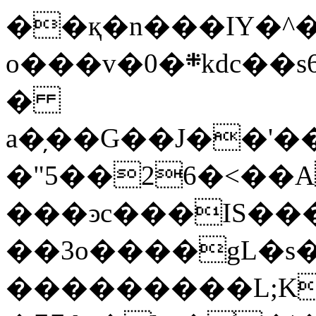
��қ�n���IY�^�
o���v�0�܍kdc��sڹ6'\Jn5WC�.����.s���7�QQ˾ĐPY�׋�`N�s u�i�������2p[���$�ԝk���V�w\�D�}=T�j-^}
�
a�̦��G��J��'
�"5��26�<��
���ͽc���IS�
��3o����gL�s�
���������L;